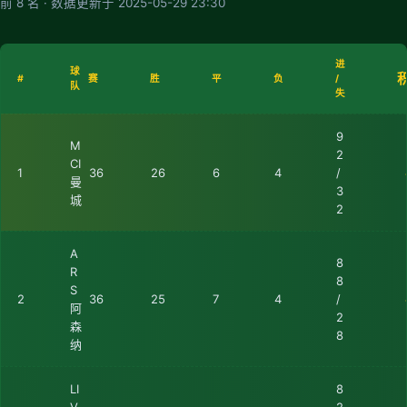
前 8 名 · 数据更新于 2025-05-29 23:30
进
球
#
赛
胜
平
负
/
队
失
9
M
2
CI
1
36
26
6
4
/
曼
3
城
2
A
8
R
8
S
2
36
25
7
4
/
阿
2
森
8
纳
LI
8