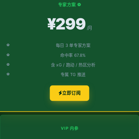
专家方案 ⚽
¥299
/月
每日 3 单专家方案
命中率 67.8%
含 xG / 跑动 / 热区分析
专属 TG 推送
立即订阅
VIP 内参