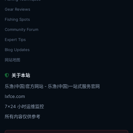
Gear Reviews
Fishing Spots
Community Forum
Expert Tips
Blog Updates
网站地图
关于本站
乐渔(中国)官方网站 - 乐渔(中国)一站式服务官网
lxfce.com
7×24 小时运维监控
所有内容仅供参考