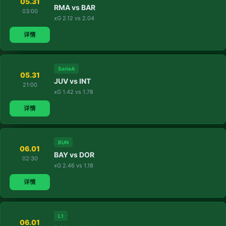
05.31
RMA vs BAR
03:00
xG 2.12 vs 2.04
详情
SerieA
05.31
JUV vs INT
21:00
xG 1.42 vs 1.78
详情
BUN
06.01
BAY vs DOR
02:30
xG 2.46 vs 1.18
详情
L1
06.01