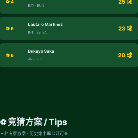
25 球
⚽ 4
BAY · BUN
Lautaro Martinez
23 球
⚽ 5
INT · SerieA
Bukayo Saka
20 球
⚽ 6
ARS · EPL
竞猜方案 / Tips
三档专家方案 · 历史命中率公开可查